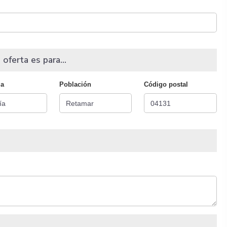
 oferta es para...
ia
Población
Código postal