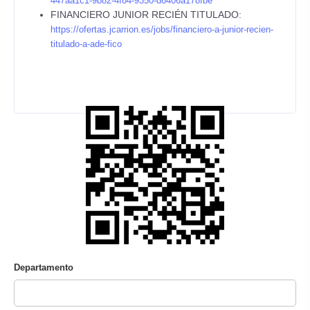
447aa1c1-9b82-4f84-9350-d6406a178fbe
FINANCIERO JUNIOR RECIÉN TITULADO:
https://ofertas.jcarrion.es/jobs/financiero-a-junior-recien-
titulado-a-ade-fico
Departamento