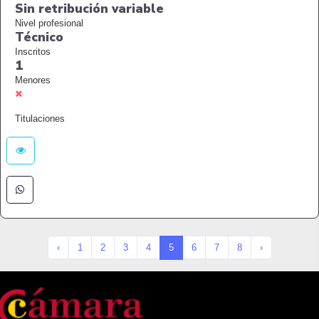
Sin retribución variable
Nivel profesional
Técnico
Inscritos
1
Menores
Titulaciones
‹
1
2
3
4
5
6
7
8
›